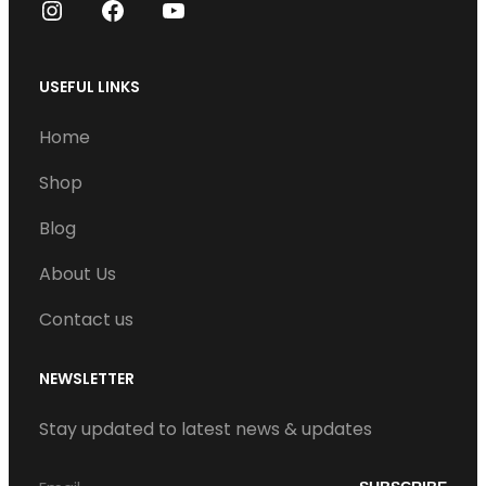
I
F
Y
n
a
o
s
c
u
USEFUL LINKS
t
e
T
Home
a
b
u
g
o
b
Shop
r
o
e
Blog
a
k
m
About Us
Contact us
NEWSLETTER
Stay updated to latest news & updates