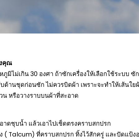
องคุณ
หภูมิไม่เกิน 30 องศา ถ้าซักเครื่องให้เลือกใช้ระบบ 
บด้านชุดก่อนซัก ไม่ควรบิดผ้า เพราะจะทำให้เส้นใยผ
ขวน หรือวางราบบนผ้าที่สะอาด
อาดชุบน้ำ แล้วเอาไปเช็ดตรงคราบสกปรก
ป้ง ( Talcum) ที่คราบสกปรก ทิ้งไว้สักครู่ และปัด