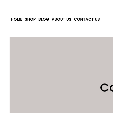
Skip
to
HOME
SHOP
BLOG
ABOUT US
CONTACT US
content
Ca