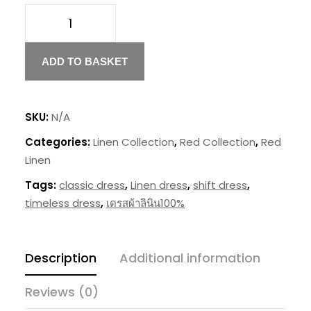
Red
Linen
ADD TO BASKET
Shift
Dress
SKU:
N/A
quantity
Categories:
Linen Collection
,
Red Collection
,
Red
Linen
Tags:
classic dress
,
Linen dress
,
shift dress
,
timeless dress
,
เดรสผ้าลินิน100%
Description
Additional information
Reviews (0)