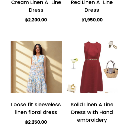
Cream Linen A-Line
Red Linen A-Line
Dress
Dress
฿
2,200.00
฿
1,950.00
This
This
product
product
has
has
multiple
multiple
variants.
variants.
The
The
options
options
may
may
be
be
Loose fit sleeveless
Solid Linen A Line
chosen
chosen
linen floral dress
Dress with Hand
on
on
embroidery
฿
2,250.00
the
the