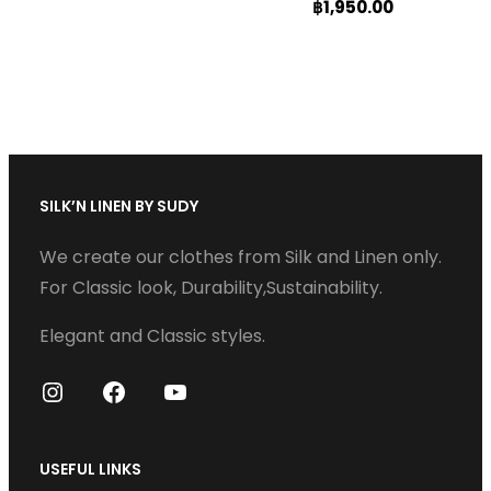
฿
1,950.00
product
product
This
page
page
product
has
multiple
variants.
SILK’N LINEN BY SUDY
The
options
We create our clothes from Silk and Linen only.
may
For Classic look, Durability,Sustainability.
be
Elegant and Classic styles.
chosen
on
I
F
Y
the
n
a
o
product
s
c
u
USEFUL LINKS
page