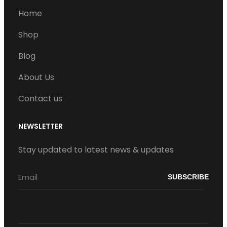
t
e
T
Home
a
b
u
g
o
b
Shop
r
o
e
Blog
a
k
m
About Us
Contact us
NEWSLETTER
Stay updated to latest news & updates