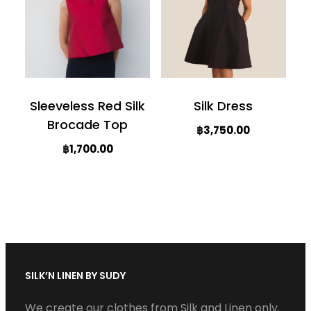
variants.
variants.
The
The
options
options
may
may
be
be
Sleeveless Red Silk
Silk Dress
chosen
chosen
Brocade Top
฿
3,750.00
on
on
฿
1,700.00
This
the
the
This
product
product
product
product
has
page
page
has
multiple
multiple
variants.
variants.
The
SILK’N LINEN BY SUDY
The
options
options
may
We create our clothes from Silk and Linen only.