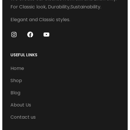
may
be
For Classic look, Durability,Sustainability.
be
chosen
Elegant and Classic styles.
chosen
on
on
the
I
F
Y
the
product
n
a
o
product
page
s
c
u
USEFUL LINKS
page
t
e
T
Home
a
b
u
g
o
b
Shop
r
o
e
Blog
a
k
m
About Us
Contact us