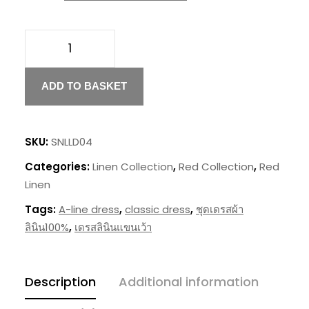
Red
Linen
ADD TO BASKET
A-
Line
SKU:
SNLLD04
Dress
quantity
Categories:
Linen Collection
,
Red Collection
,
Red
Linen
Tags:
A-line dress
,
classic dress
,
ชุดเดรสผ้า
ลินิน100%
,
เดรสลินินแขนเว้า
Description
Additional information