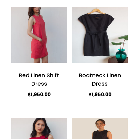
Red Linen Shift
Boatneck Linen
Dress
Dress
฿
1,950.00
฿
1,950.00
This
This
product
product
has
has
multiple
multiple