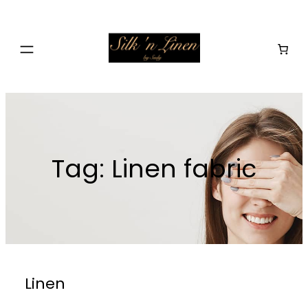
Skip
to
content
Tag:
Linen fabric
Linen